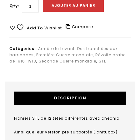
AJOUTER AU PANIER
Qty:
Compare
Add To Wishlist
Catégories :
Armée du Levant
,
Des tranchées aux
barricades
,
Première Guerre mondiale
,
Révolte arabe
de 1916-1918
,
Seconde Guerre mondiale
,
STL
DESCRIPTION
Fichiers STL de 12 têtes différentes avec chechia
Ainsi que leur version pré supportée (.chitubox).