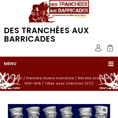
DES TRANCHÉES AUX
BARRICADES
MENU
Accueil
/
Première Guerre mondiale
/
Révolte arabe de
1916-1918
/
Têtes avec chéchias (STL)