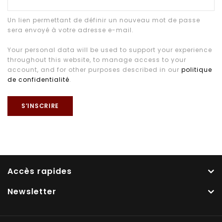
Un lien permettant de définir un nouveau mot de passe
sera envoyé à votre adresse e-mail.
Your personal data will be used to support your experience
throughout this website, to manage access to your
account, and for other purposes described in our
politique
de confidentialité
.
S’INSCRIRE
Accès rapides
Newsletter