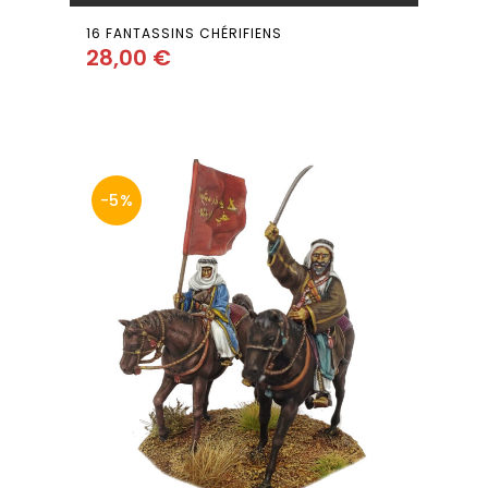
16 FANTASSINS CHÉRIFIENS
28,00
€
Add
to wishlist
-5%