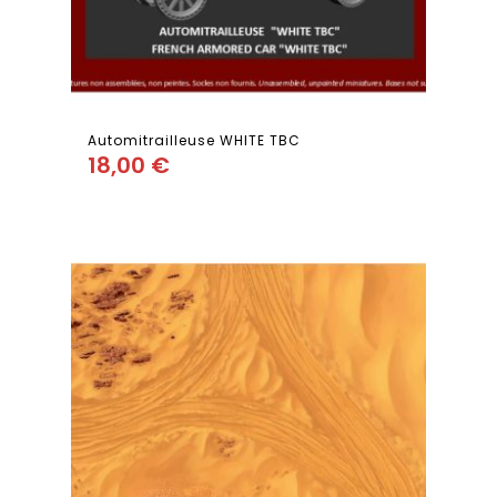
Automitrailleuse WHITE TBC
18,00
€
Add
to wishlist