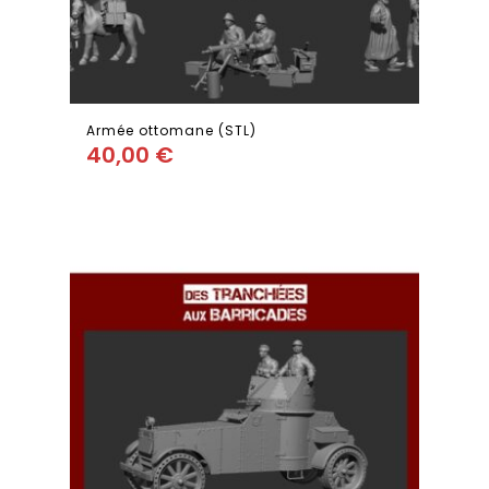
Armée ottomane (STL)
40,00
€
Add
to wishlist