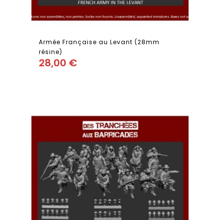
Armée Française au Levant (28mm
résine)
28,00
€
Add
to wishlist