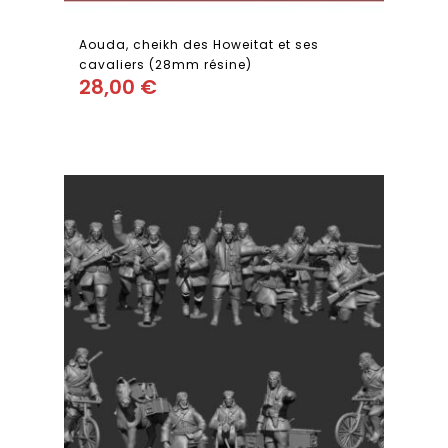
Aouda, cheikh des Howeitat et ses
cavaliers (28mm résine)
28,00
€
Add
to wishlist