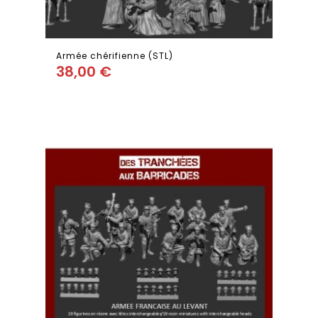
Armée chérifienne (STL)
38,00
€
Add
to wishlist