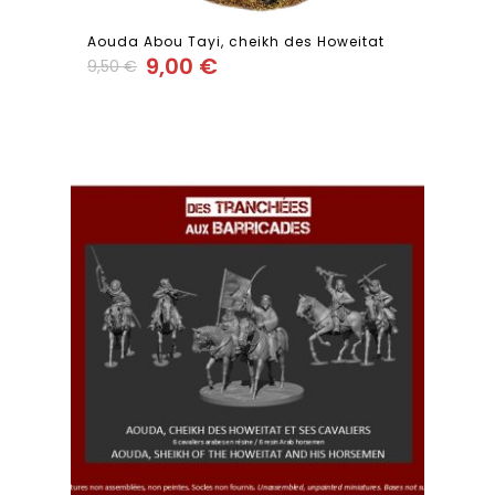
Aouda Abou Tayi, cheikh des Howeitat
9,00
€
9,50
€
Add
to wishlist