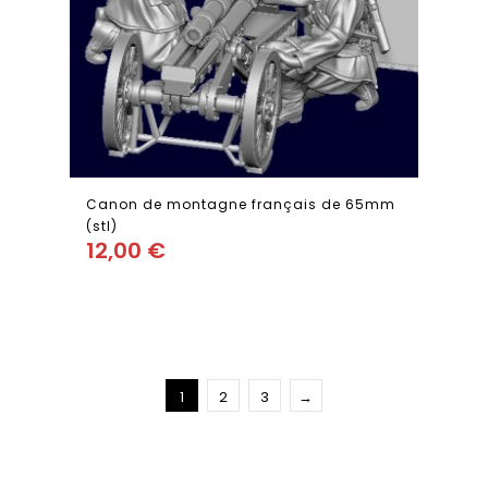
Canon de montagne français de 65mm
(stl)
12,00
€
Add
to wishlist
1
2
3
→