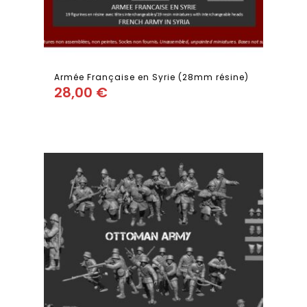
Armée Française en Syrie (28mm résine)
28,00
€
Add
to wishlist