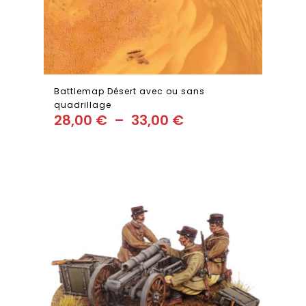
Battlemap Désert avec ou sans
quadrillage
28,00
€
–
33,00
€
Add
to wishlist