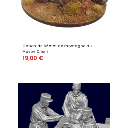
Canon de 65mm de montagne au
Moyen Orient
19,00
€
Add
to wishlist