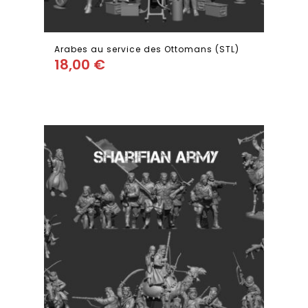
Arabes au service des Ottomans (STL)
18,00
€
Add
to wishlist