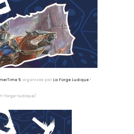
erTime 5
organisée par
La Forge Ludique
!
rt-forge-ludique/