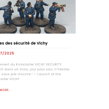
es des sécurité de Vichy
Milice fra
07/2025
18/07/20
ment du Kickstarter VICHY SECURITY
Clairon de 
S dans un mois, jour pour jour, n’hésitez
française. 
 vous pré-inscrire ! — Launch of the
French Mili
tarter VICHY .
Girault, pa
MORE...
READ MORE..