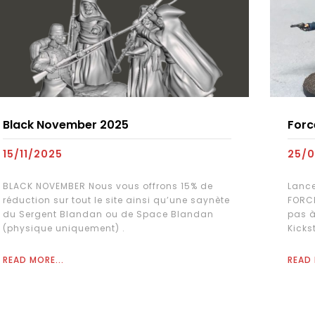
Black November 2025
Forc
15/11/2025
25/
BLACK NOVEMBER Nous vous offrons 15% de
Lance
réduction sur tout le site ainsi qu’une saynète
FORCE
du Sergent Blandan ou de Space Blandan
pas à
(physique uniquement) .
Kicks
READ MORE...
READ 