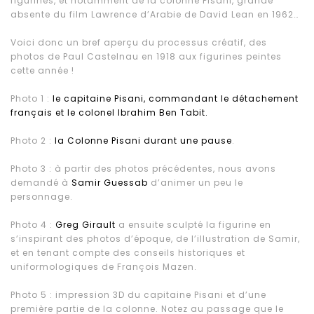
figurines, et notamment de la colonne Pisani, grande
absente du film Lawrence d’Arabie de David Lean en 1962…
Voici donc un bref aperçu du processus créatif, des
photos de Paul Castelnau en 1918 aux figurines peintes
cette année !
Photo 1 :
le capitaine Pisani, commandant le détachement
français et le colonel Ibrahim Ben Tabit.
Photo 2 :
la Colonne Pisani durant une pause
.
Photo 3 : à partir des photos précédentes, nous avons
demandé à
Samir Guessab
d’animer un peu le
personnage.
Photo 4 :
Greg Girault
a ensuite sculpté la figurine en
s’inspirant des photos d’époque, de l’illustration de Samir,
et en tenant compte des conseils historiques et
uniformologiques de François Mazen.
Photo 5 : impression 3D du capitaine Pisani et d’une
première partie de la colonne. Notez au passage que le