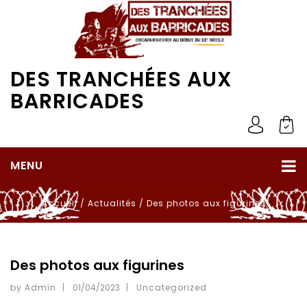
DES TRANCHÉES AUX
BARRICADES
MENU
Accueil
/
Actualités
/
Des photos aux figurines
Des photos aux figurines
by Admin
01/04/2023
Uncategorized