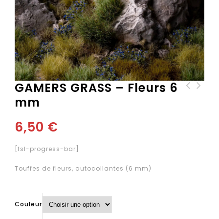
GAMERS GRASS – Fleurs 6
mm
GAMERS GRASS -
GAMERS GRASS - Tiny
Assortiment de touffes
touffes d'herbe 2mm
d'herbe et de fleurs
6,50
€
[fsl-progress-bar]
Touffes de fleurs, autocollantes (6 mm)
Couleur