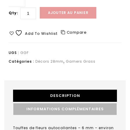
AJOUTER AU PANIER
Qty:
Compare
Add To Wishlist
UGS :
GGF
Catégories :
Décors 28mm
,
Gamers Grass
DESCRIPTION
INFORMATIONS COMPLÉMENTAIRES
Touffes de fleurs autocollantes – 6 mm – environ