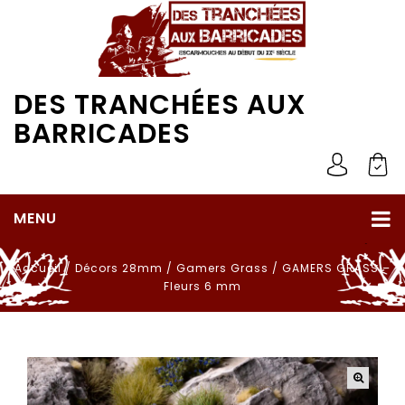
DES TRANCHÉES AUX
BARRICADES
MENU
Accueil
/
Décors 28mm
/
Gamers Grass
/
GAMERS GRASS –
Fleurs 6 mm