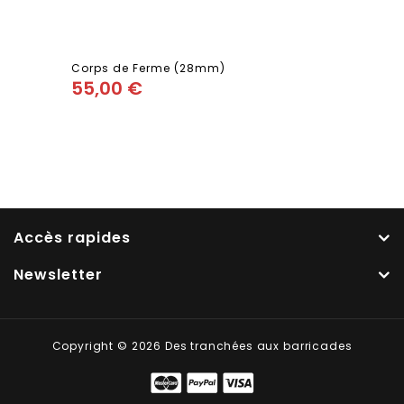
Corps de Ferme (28mm)
55,00
€
Add
to wishlist
Accès rapides
Newsletter
Copyright © 2026 Des tranchées aux barricades