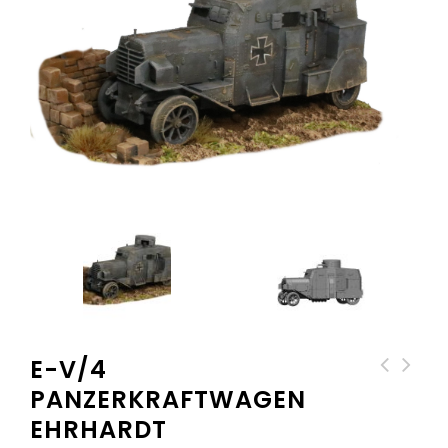
E-V/4
PANZERKRAFTWAGEN
Daimler-Krupp
Plattformwagen Flak
EHRHARDT
7,7-cm