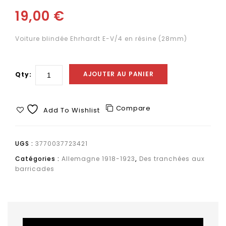
19,00
€
Voiture blindée Ehrhardt E-V/4 en résine (28mm)
AJOUTER AU PANIER
Qty:
Compare
Add To Wishlist
UGS :
3770037723421
Catégories :
Allemagne 1918-1923
,
Des tranchées aux
barricades