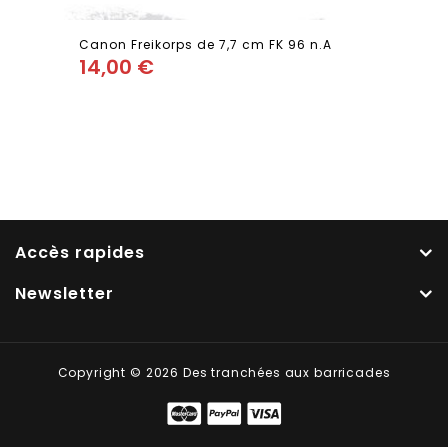
Canon Freikorps de 7,7 cm FK 96 n.A
14,00
€
Add
to wishlist
Accès rapides
Newsletter
Copyright © 2026 Des tranchées aux barricades