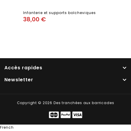
Infanterie et supports bolcheviques
38,00
€
Add
to wishlist
Accès rapides
Newsletter
Copyright © 2026 Des tranchées aux barricades
French