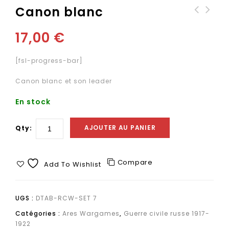
Canon blanc
Infanterie blanche et
17,00
€
supports en tenue
d'hiver
[fsl-progress-bar]
Canon blanc et son leader
En stock
AJOUTER AU PANIER
Qty:
Compare
Add To Wishlist
UGS :
DTAB-RCW-SET 7
Catégories :
Ares Wargames
,
Guerre civile russe 1917-
1922