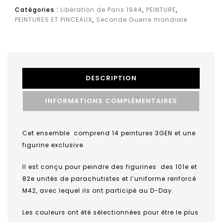
Catégories :
Libération de Paris 1944
,
PEINTURE
,
PEINTURES ET PINCEAUX
,
Seconde Guerre mondiale
DESCRIPTION
INFORMATIONS COMPLÉMENTAIRES
Cet ensemble comprend 14 peintures 3GEN et une
figurine exclusive.
Il est conçu pour peindre des figurines des 101e et
82e unités de parachutistes et l’uniforme renforcé
M42, avec lequel ils ont participé au D-Day.
Les couleurs ont été sélectionnées pour être le plus