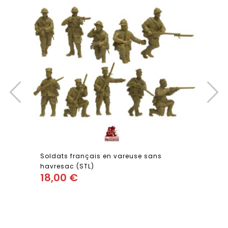
Soldats français en vareuse sans
havresac (STL)
18,00
€
Add
to wishlist