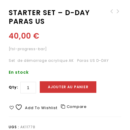
STARTER SET – D-DAY
PARAS US
SET DE TROIS PINCEAUX
STARTER SET -
TABLETOP
PANZERGRENADIER WW2
40,00
€
[fsl-progress-bar]
Set de démarrage acrylique AK Paras US D-DAY
En stock
AJOUTER AU PANIER
Qty:
Compare
Add To Wishlist
UGS :
AK11778