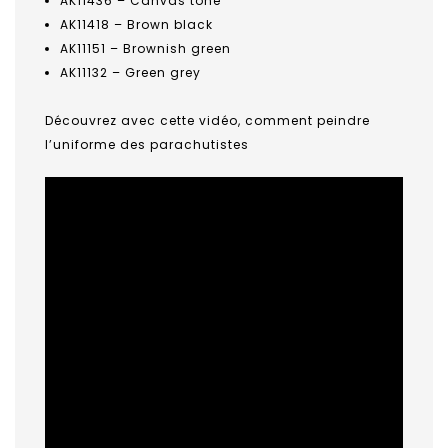
AK11436 – Canvas tone
AK11418 – Brown black
AK11151 – Brownish green
AK11132 – Green grey
Découvrez avec cette
vidéo
, comment peindre
l’uniforme des parachutistes