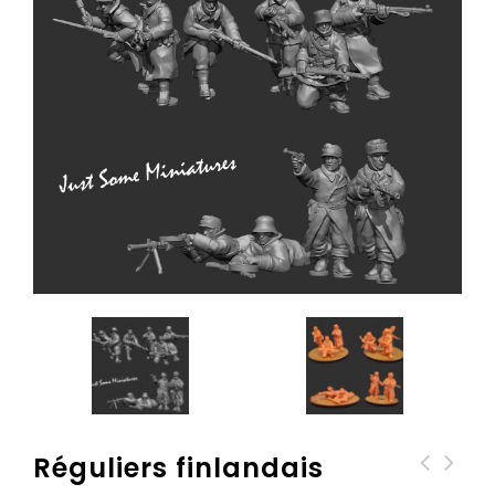
Réguliers finlandais
Infanterie Française