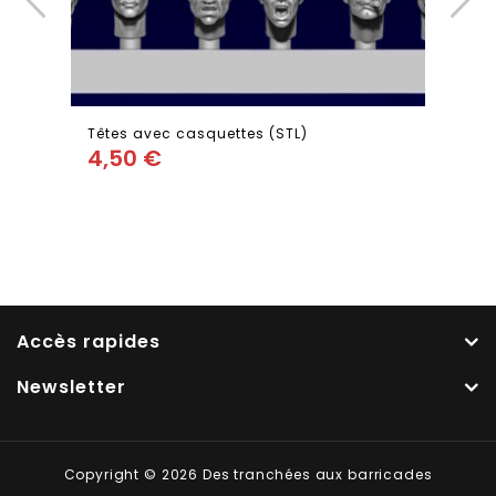
Têtes avec casquettes (STL)
4,50
€
Add
to wishlist
Accès rapides
Newsletter
Copyright © 2026 Des tranchées aux barricades