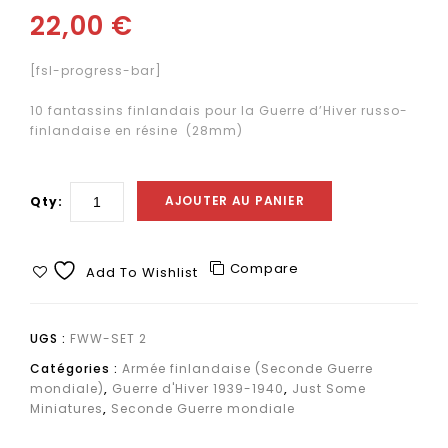
22,00
€
sans havresacs
[fsl-progress-bar]
10 fantassins finlandais pour la Guerre d’Hiver russo-
finlandaise en résine (28mm)
AJOUTER AU PANIER
Qty:
Compare
Add To Wishlist
UGS :
FWW-SET 2
Catégories :
Armée finlandaise (Seconde Guerre
mondiale)
,
Guerre d'Hiver 1939-1940
,
Just Some
Miniatures
,
Seconde Guerre mondiale