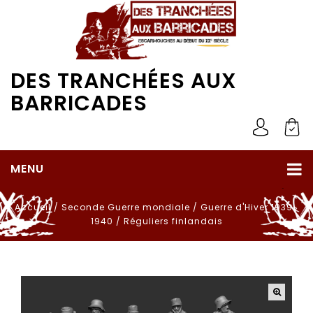
DES TRANCHÉES AUX
BARRICADES
MENU
Accueil
/
Seconde Guerre mondiale
/
Guerre d'Hiver 1939-
1940
/
Réguliers finlandais