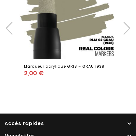
Marqueur acrylique GRIS – GRAU 1938
2,00
€
Add
to wishlist
Accès rapides
Newsletter