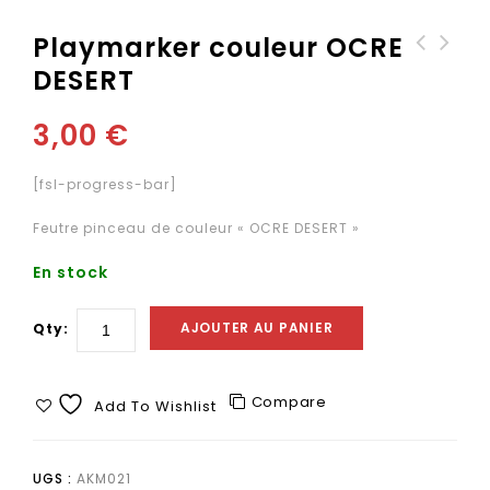
Playmarker couleur OCRE
DESERT
Playmarker couleur
Playmarker couleur
BOIS (wood)
ORANGE (dark orange)
3,00
€
[fsl-progress-bar]
Feutre pinceau de couleur « OCRE DESERT »
En stock
AJOUTER AU PANIER
Qty:
Compare
Add To Wishlist
UGS :
AKM021