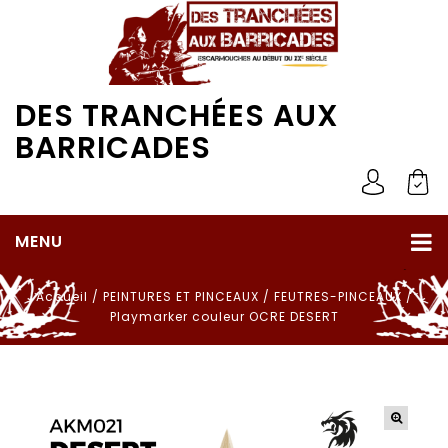
DES TRANCHÉES AUX
BARRICADES
MENU
Accueil
/
PEINTURES ET PINCEAUX
/
FEUTRES-PINCEAUX
/
Playmarker couleur OCRE DESERT