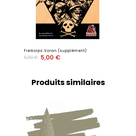
Freikorps Voran (supplément)
5,00
€
6,00
€
Add
Produits similaires
to wishlist