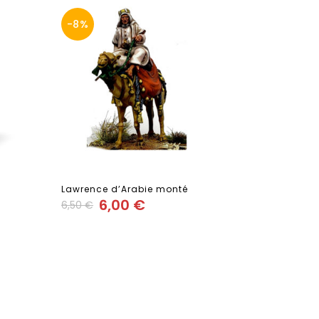
-8%
Lawrence d’Arabie monté
Tente frança
6,00
€
3,50
€
6,50
€
Add
to wishlist