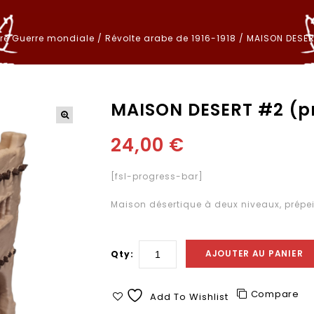
re Guerre mondiale
/
Révolte arabe de 1916-1918
/
MAISON DESER
MAISON DESERT #2 (p
24,00
€
[fsl-progress-bar]
Maison désertique à deux niveaux, prép
AJOUTER AU PANIER
Qty:
Compare
Add To Wishlist