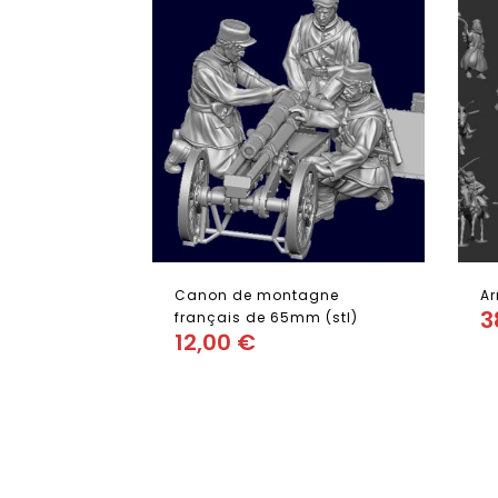
Canon de montagne
Ar
3
français de 65mm (stl)
12,00
€
Add
to wishlist