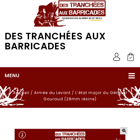
DES TRANCHÉES AUX
BARRICADES
MENU
Accueil
/
Armée du Levant
/
L’état major du Général
Gouraud (28mm résine)