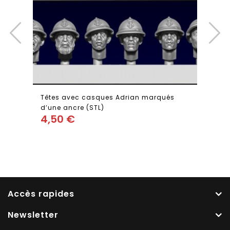
Têtes avec casques Adrian marqués
d’une ancre (STL)
4,50
€
Add
to wishlist
Accès rapides
Newsletter