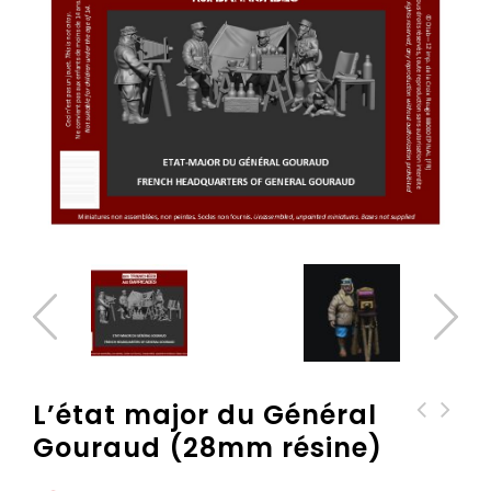
L’état major du Général
Gouraud (28mm résine)
Infirmerie de campagne
(28mm résine)