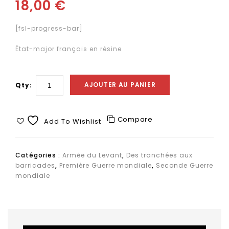
18,00
€
[fsl-progress-bar]
État-major français en résine
AJOUTER AU PANIER
Qty:
Compare
Add To Wishlist
Catégories :
Armée du Levant
,
Des tranchées aux
barricades
,
Première Guerre mondiale
,
Seconde Guerre
mondiale