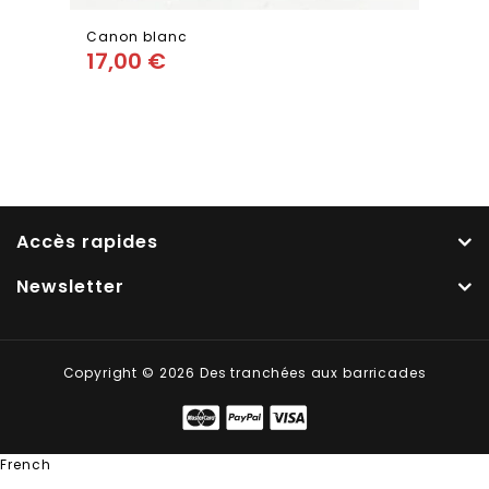
Canon blanc
17,00
€
Add
to wishlist
Accès rapides
Newsletter
Copyright © 2026 Des tranchées aux barricades
French