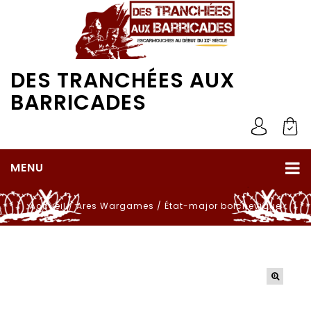
DES TRANCHÉES AUX
BARRICADES
MENU
Accueil
/
Ares Wargames
/
État-major bolchevique