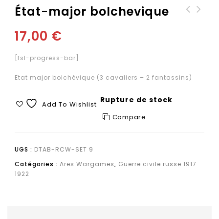
État-major bolchevique
Cavalerie bolchevique
17,00
€
avec son état-major
[fsl-progress-bar]
Etat major bolchévique (3 cavaliers – 2 fantassins)
Rupture de stock
Add To Wishlist
Compare
UGS :
DTAB-RCW-SET 9
Catégories :
Ares Wargames
,
Guerre civile russe 1917-
1922