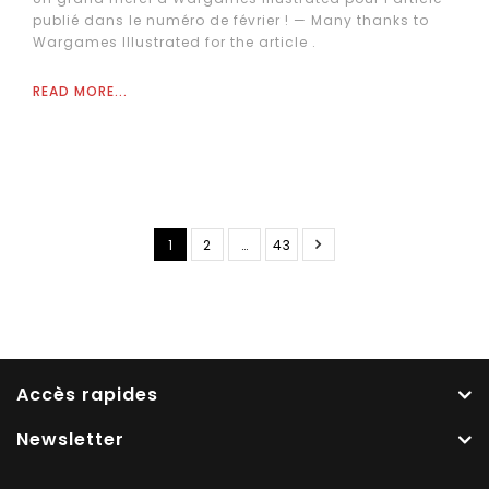
publié dans le numéro de février ! — Many thanks to
Wargames Illustrated for the article .
READ MORE...
1
2
…
43
Accès rapides
Newsletter