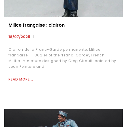
Milice française : clairon
18/07/2025
Clairon de la Franc-Garde permanente, Milice
française. — Bugler of the ‘Franc-Garde’, French
Militia. Miniature designed by Greg Girault, painted by
Jean Peinture and .
READ MORE...