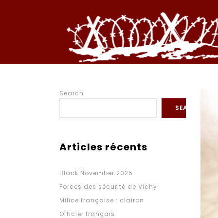
Search
SEARCH
Articles récents
Black November 2025
Forces des sécurité de Vichy
Milice française : clairon
Officier français