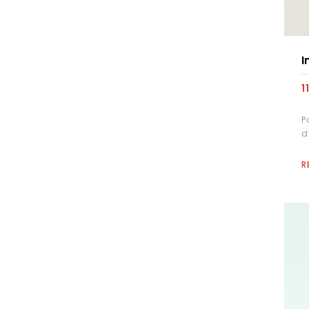
I
1
P
d
R