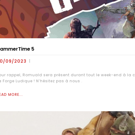
ammerTime 5
0/09/2023
our rappel, Romuald sera présent durant tout le week-end à l
a Forge Ludique ! N’hésitez pas à nous .
EAD MORE...