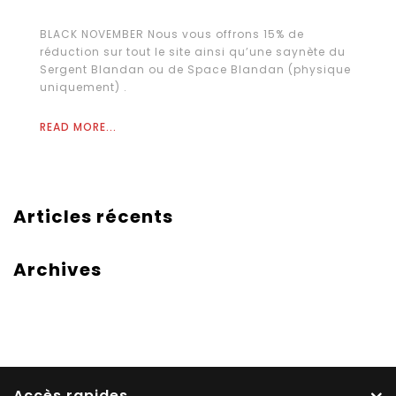
BLACK NOVEMBER Nous vous offrons 15% de
réduction sur tout le site ainsi qu’une saynète du
Sergent Blandan ou de Space Blandan (physique
uniquement) .
READ MORE...
Articles récents
Archives
Accès rapides