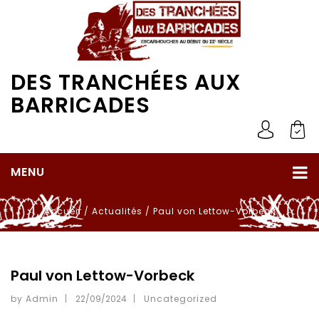
DES TRANCHÉES AUX
BARRICADES
MENU
Accueil
/
Actualités
/
Paul von Lettow-Vorbeck
Paul von Lettow-Vorbeck
by Admin
22/09/2024
Uncategorized