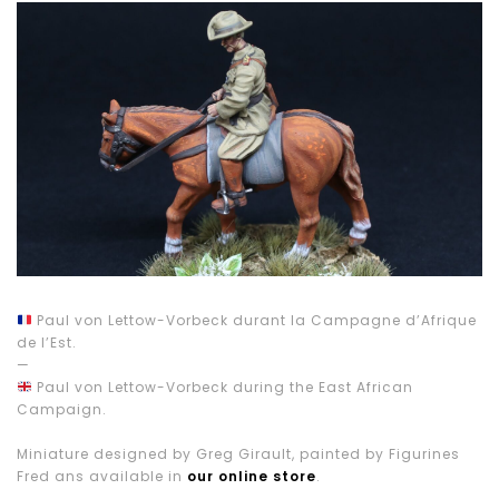
Paul von Lettow-Vorbeck durant la Campagne d’Afrique
de l’Est.
—
Paul von Lettow-Vorbeck during the East African
Campaign.
Miniature designed by Greg Girault, painted by Figurines
Fred ans available in
our online store
.