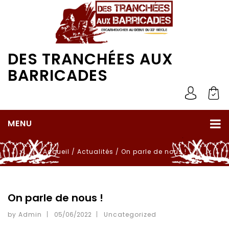
DES TRANCHÉES AUX
BARRICADES
MENU
Accueil
/
Actualités
/
On parle de nous !
On parle de nous !
by Admin
05/06/2022
Uncategorized