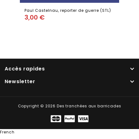
Paul Castelnau, reporter de guerre (STL)
3,00
€
Add
to wishlist
Accès rapides
Newsletter
Copyright © 2026 Des tranchées aux barricades
French