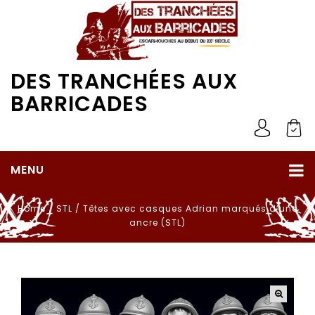
DES TRANCHÉES AUX
BARRICADES
MENU
Home
/
STL
/
Têtes avec casques Adrian marqués d’une
ancre (STL)