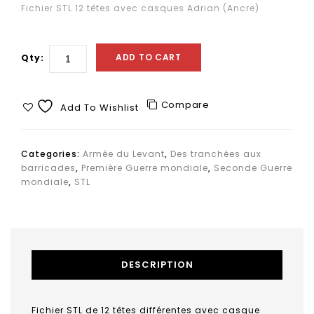
Fichier STL 12 têtes avec casques Adrian (Ancre)
ADD TO CART
Qty:
Compare
Add To Wishlist
Categories:
Armée du Levant
,
Des tranchées aux
barricades
,
Première Guerre mondiale
,
Seconde Guerre
mondiale
,
STL
DESCRIPTION
Fichier STL de 12 têtes différentes avec casque