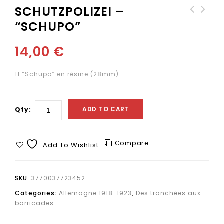
SCHUTZPOLIZEI –
“SCHUPO”
Canon Freikorps de 7,7
cm FK 96 n.A
14,00
€
11 “Schupo” en résine (28mm)
ADD TO CART
Qty:
Compare
Add To Wishlist
SKU:
3770037723452
Categories:
Allemagne 1918-1923
,
Des tranchées aux
barricades