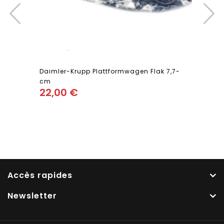
Daimler-Krupp Plattformwagen Flak 7,7-
cm
22,00
€
Add
to wishlist
Accès rapides
Newsletter