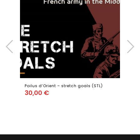
Poilus d’Orient – stretch goals (STL)
30,00
€
Add
to wishlist