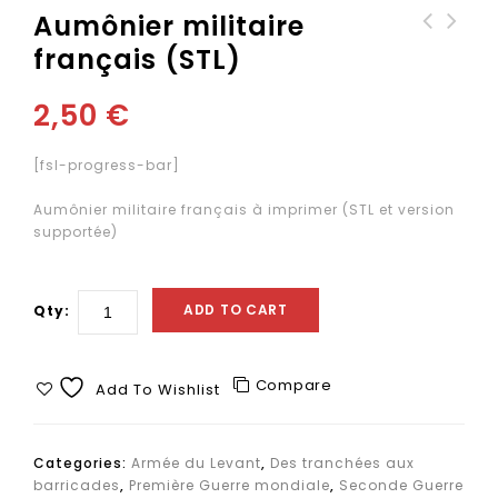
Aumônier militaire
français (STL)
Automitrailleuse White
Têtes avec casques
TBC (STL)
Adrian marqués d'un
croissant (STL)
2,50
€
[fsl-progress-bar]
Aumônier militaire français à imprimer (STL et version
supportée)
ADD TO CART
Qty:
Compare
Add To Wishlist
Categories:
Armée du Levant
,
Des tranchées aux
barricades
,
Première Guerre mondiale
,
Seconde Guerre