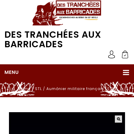
DES TRANCHÉES AUX
BARRICADES
MENU
Home
/
STL
/
Aumônier militaire français (STL)