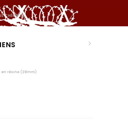
NS CHÉRIFIENS
IENS
ns en résine (28mm)