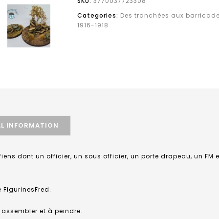
SKU:
3770037723308
Categories:
Des tranchées aux barricad
1916-1918
AL INFORMATION
ens dont un officier, un sous officier, un porte drapeau, un FM e
e FigurinesFred.
 assembler et à peindre.