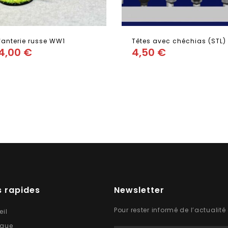
fanterie russe WW1
Têtes avec chéchias (STL)
4,00
€
4,50
€
Add
Add
to wishlist
to wishlist
 rapides
Newsletter
Pour rester informé de l’actualité
eil
ique