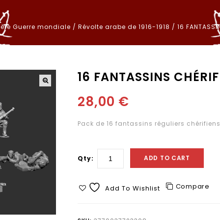
ière Guerre mondiale
/
Révolte arabe de 1916-1918
/
16 FANTASSI
16 FANTASSINS CHÉRIF
28,00
€
Pack de 16 fantassins réguliers chérifie
ADD TO CART
Qty:
Compare
Add To Wishlist