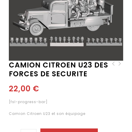
CAMION CITROEN U23 DES
FORCES DE SECURITE
Ersatz
FORCES DE SECURITE DE
Panzerkraftwagen
VICHY
"HEDI"
22,00
€
[fsl-progress-bar]
Camion Citroen U23 et son équipage