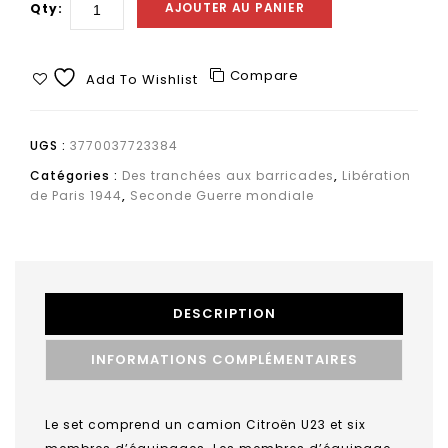
AJOUTER AU PANIER
Qty:
Compare
Add To Wishlist
UGS :
3770037723384
Catégories :
Des tranchées aux barricades
,
Libération
de Paris 1944
,
Seconde Guerre mondiale
DESCRIPTION
INFORMATIONS COMPLÉMENTAIRES
Le set comprend un camion Citroën U23 et six