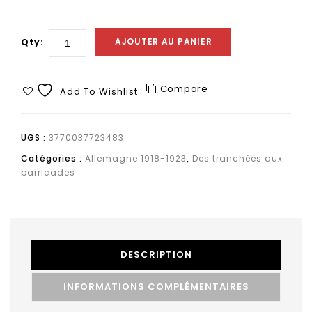
AJOUTER AU PANIER
Qty:
Compare
Add To Wishlist
UGS :
3770037723483
Catégories :
Allemagne 1918-1923
,
Des tranchées aux
barricades
DESCRIPTION
INFORMATIONS COMPLÉMENTAIRES