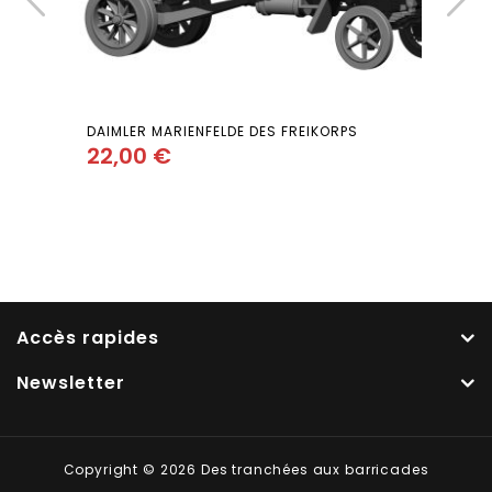
DAIMLER MARIENFELDE DES FREIKORPS
22,00
€
Add
to wishlist
Accès rapides
Newsletter
Copyright © 2026 Des tranchées aux barricades