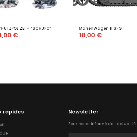
HUTZPOLIZEI – “SCHUPO”
MarienWagen II SPG
4,00
€
18,00
€
Add
Add
to wishlist
to wishlist
 rapides
Newsletter
Pour rester informé de l’actualité
eil
ique