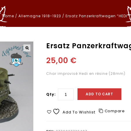
Home
/
Allemagne 1918-1923
/
Ersatz Panzerkraftwagen “HEDI”
Ersatz Panzerkraftwa
25,00
€
Char improvisé Hedi en résine (28mm)
ADD TO CART
Qty:
Compare
Add To Wishlist