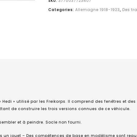
SKU:
3770037723407
Categories:
Allemagne 1918-1923
,
Des tr
« Hedi » utilisé par les Freikorps. Il comprend des fenêtres et des
ttant de construire les trois versions connues de ce véhicule.
embler et à peindre. Socle non fourni.
pas un jouet – Des compétences de base en modélisme sont requ