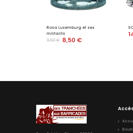
Rosa Luxemburg et ses
SC
1
militants
8,50
€
9,50
€
Add
to wishlist
Accès
Accu
Bout