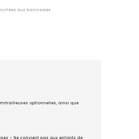
anchées aux barricades
 mitrailleuses optionnelles, ainsi que
ises – Ne convient pas aux enfants de